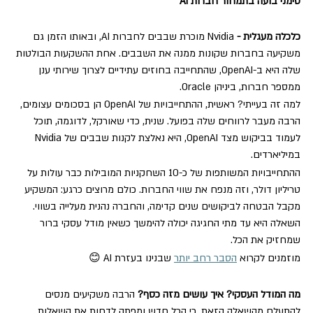
סימני בועה בתמחור חברות AI
כלכלה מעגלית - 
Nvidia מוכרת שבבים לחברות AI, ובאותו הזמן גם 
משקיעה בחברות שקונות ממנה את השבבים. אחת ההשקעות הבולטות 
שלה היא ב-OpenAI, שהתחייבה בחוזים עתידיים לצרוך שירותי ענן 
ממספר חברות, ביניהן Oracle.
למה זה בעייתי? ראשית, ההתחייבויות של OpenAI הן בסכומים עצומים, 
הרבה מעבר לרווחים שלה בפועל. שנית, כדי שאורקל, לדוגמה, תוכל 
לעמוד בביקוש מצד OpenAI, היא נאלצת לקנות שבבים של Nvidia 
במיליארדים.
ההתחייבויות המשותפות של כ-10 השחקניות המובילות כבר עולות על 
טריליון דולר, וזה מנפח את שווי החברות. כולם מרוצים כרגע: המשקיע 
מקבל הבטחה לביקושים שנים קדימה, והחברה נהנית מעלייה בשווי. 
השאלה היא עד מתי החגיגה יכולה להימשך כשאין מודל עסקי ברור 
שמחזיק את הכל.
מוזמנים לקרוא 
הסבר רחב יותר
 שבנינו בעזרת AI 😊 
מה המודל העסקי? איך עושים מזה כסף? 
הרבה משקיעים מנסים 
להתעלם מהשאלה הזאת, כי הכל חדש ומפתה לדחות את השאלות 