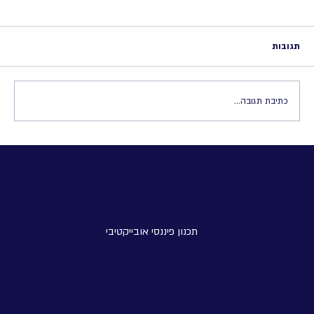
תגובות
כתיבת תגובה...
האם המדינה יכולה לגעת בכסף הפרטי שלנו?
פרוטה -
תכנון פיננסי אובייקטיבי
מייל:
ira.b@pruta.co.il
טלפון:
054-4301219
כתובת: הפלך 7, תל אביב