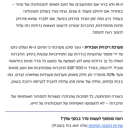
ה-AI ולא ברור אם המחשבים של היום יתאימו לטכנולוגיה של מחר – 
במיוחד אם יחזיקו מעמד 6 שנים, שזה נצח בעולם הטכנולוגי.
בעתיד נדע כמה זמן הציוד מחזיק בפועל. אם יתברר שהוא מחזיק 
פחות מהתחזיות, החברות יצטרכו לרשום הוצאות גדולות וזה עלול 
להפוך רווח להפסד.
מערכת ריכוזית ושבירית - 
נוצר סיכון מערכתי כי תחום ה-AI נשלט כיום 
על ידי מספר שחקניות בודדות עם התחייבויות ענקיות ביניהן. החברות 
האלה כל כך גדולות שיש להן השפעה על כמעט כל מדד מניות בינלאומי 
מוביל. לדוגמה, במדד ה-S&P 500 החברות שמכתיבות את הטון מהוות 
מעל 30% מהמדד והן חלק מאותן מערכות מעגליות שתיארנו קודם. כמו 
בבית קלפים, נפילה של אחת מהן עלולה להוביל לקריסה רחבה בשוק.
בשורה התחתונה, כל הסיבות שהוזכרו קשורות לתמחור האופטימי של 
החברות – לא להשפעה האמיתית של הטכנולוגיה על חיינו.
רוצה סופסוף לעשות סדר בכסף שלך?
שירות התכנון הפיננסי 
שלנו
הוא בול בשבילך.