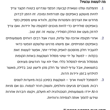
מה לעשות עכשיו?
ההמלצה שלנו נשארת קבועה: הכסף שנדרש בטווח הקצר צריך 
להיות מושקע באפיקים עם תנודתיות נמוכה. זה הזמן לבדוק 
מחדש את הצרכים והמטרות שלכם, ולוודא שיש מספיק כסף 
באפיקים סולידיים כדי להיות מוכנים לתקופה של ירידות. ואם צריך 
לחזק מעט את החלק הסולידי, עכשיו זה זמן טוב.
אחרי תקופה ארוכה של עליות, נוצרו אצל רבים רווחים משמעותיים 
באפיקים המנייתיים. אם מישהו מרגיש שלשקט הנפשי כדאי 
להעביר חלק מהסכום לאפיק סולידי יותר, אפשר לעשות זאת 
בקלות – למשל על ידי שינוי מסלול השקעות באחת הקופות 
ממסלול מנייתי למסלול כללי. אולי יהיו עוד חודשים מצוינים 
בתשואות, אבל עדיף לוותר על חלק מהן ולישון טוב בלילה, מאשר 
להילחץ בזמן ירידות חדות.
להסתכל לטווח ארוך – השקעות בסיכון גבוה מיועדות לשנים 
רבות. משברים מגיעים וחולפים, והשוק חוזר לצמוח. גם אם מניות 
ה-AI יירדו משמעותית, הטכנולוגיה לא תיעלם, ויקומו חברות אחרות 
שידעו להפוך אותה לצמיחה ורווחיות.