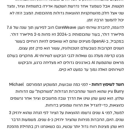
הקשות. אבל כשמצד אחד נדרשת השקעה אדירה בתשתיות וציוד, ומצד 
שני אצל חלק מהשחקניות ההוצאות גדולות מההכנסות. המצב הזה לא 
יכול להמשך הרבה זמן.
לדוגמה, לחברת שירותי הענן CoreWeave חוב לפירעון תוך שנה של 7.6 
מיליארד דולר, בעוד שהכנסותיה ב-2024 היו פחות מ-2 מיליארד דולר. 
במקביל, ב-OpenAI מציינים שהם לא שואפים להיות רווחיים בעשר 
השנים הקרובות כשבעולם הטכנולוגיה, עשור הוא פרק זמן עצום.
מבט קדימה מעלה גם שאלות לגבי הביקוש לשירותי AI. מחקרים בעולם 
מראים שהטמעת AI בארגונים גדולים לא מצליחה כרגע, והביקוש 
לשירותים האלה נמוך עד כמעט לא קיים.
חשד לשיפוץ דוחות - 
לפני כמה שבועות, המשקיע המפורסם Michael 
Burry ציין שהוא חושד שהחברות הגדולות “משחקות” עם הדוחות 
שלהן. הוא טוען שהן שינו את הדרך שבה מחשבים וציוד אחר נרשמים 
כהוצאות, כדי להגדיל את הרווח שמופיע בדוחות.
למשל, לפני 4 שנים נרשמו ההוצאות על הציוד לפי הנחה שהוא יחזיק 3 
שנים. היום, החברות מניחות שהציוד יחזיק כ-6 שנים. משמעות הדבר 
היא שהן מציגות רווח גדול יותר עכשיו, גם כשאנחנו רק בתחילת מהפכת 