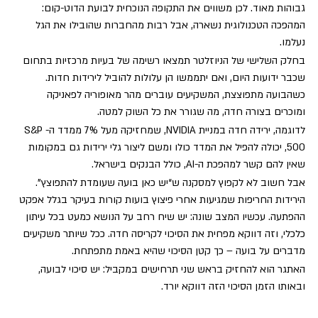
גבוהות מאוד.
 לכן משווים את התקופה הנוכחית לבועת הדוט-קום: 
המהפכה הטכנולוגית נשארה, אבל רבות מהחברות שהובילו את הגל 
נעלמו.
בחלק השלישי של הניוזלטר תמצאו רשימה של בעיות מרכזיות בתחום 
שכבר ידועות היום, ואם יתממשו הן עלולות להוביל לירידות חדות. 
כשהבועה מתפוצצת, המשקיעים עוברים מהר מאופוריה לפאניקה 
ומוכרים בצורה חדה, מה שגורר את כל השוק למטה.
לדוגמה, ירידה חדה במניית NVIDIA, שמחזיקה מעל 7% ממדד ה-S&P 
500, יכולה להפיל את המדד כולו ומשם ליצור גלי ירידות גם במקומות 
שאין להם קשר למהפכת ה-AI, כולל הבנקים בישראל.
אבל חשוב לא לקפוץ למסקנה ש“יש כאן בועה שעומדת להתפוצץ”. 
הירידות החריפות שמגיעות אחרי פיצוץ בועות קורות בעיקר בגלל אפקט 
ההפתעה. עכשיו המצב שונה: יש שיח רחב על הנושא כמעט בכל עיתון 
כלכלי, וזה דווקא מפחית את הסיכוי לקריסה חדה. ככל שיותר משקיעים 
מדברים על בועה – כך קטן הסיכוי שהיא באמת מתפתחת.
האתגר הוא להחזיק בראש שני תרחישים במקביל: יש סיכוי לבועה, 
ובאותו הזמן הסיכוי הזה דווקא יורד.