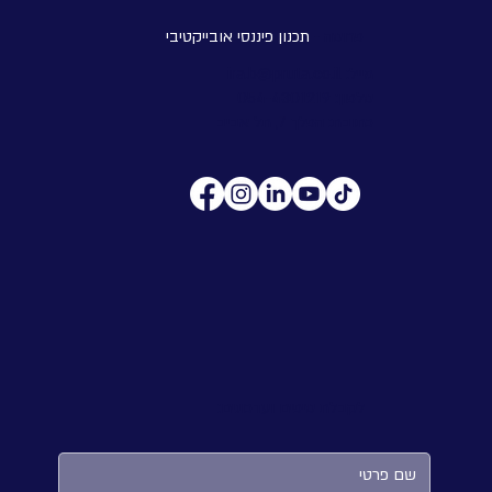
פרוטה -
תכנון פיננסי אובייקטיבי
מייל:
ira.b@pruta.co.il
טלפון:
054-4301219
כתובת: הפלך 7, תל אביב
לקבלת טיפים ועדכונים: