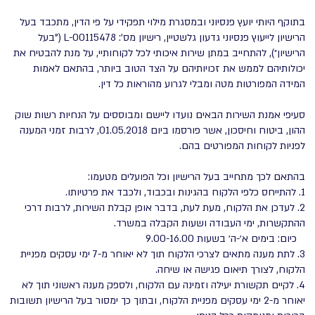
בתוקף היותי יועץ פנסיוני ובמסגרת מילוי תפקידי על פי הדין, מתכבד בעל
הרישיון לייעוץ פנסיוני גדעון גלשטיין, רישיון מס': L-00115478 ("בעל
הרישיון״), להתחייב במתן שירות איכותי לכל לקוחותיי, על מנת להבטיח את
יכולותיהם לממש את זכויותיהם על הצד הטוב ביותר, בהתאם לאמות
המידה המפורטות מטה ומבלי לגרוע מהוראות כל דין.
סעיפי אמנת השירות הבאים נועדו ליישם ומבוססים על הנחיות רשות שוק
ההון, ביטוח וחיסכון, אשר פורסמו ביום 01.05.2018, לרבות זמני המענה
לפניות לקוחות המפורטים בהם.
בהתאם לכך מתחייב בעל הרישיון וכל הפועלים מטעמו:
1. להתייחס כלפי הלקוח בהגינות ובכבוד, ולכבד את פרטיותו.
2. לעדכן את הלקוח, מעת לעת, בדבר אופן קבלת השירות, לרבות דרכי
ההתקשרות, ימי העבודה ושעות הקבלה במשרד.
כיום: בימים א׳-ה׳ בשעות 9.00-16.00
3. לתת מענה מתאים לצרכי הלקוח תוך לא יאוחר מ-7 ימי עסקים מפניית
הלקוח, לצורך תיאום פגישה או שיחה.
4. לקיים תקשורת יעילה וזמינה עם הלקוח, ולספק מענה ראשוני תוך לא
יאוחר מ-2 ימי עסקים מפניית הלקוח, ובתוך כך ימסור בעל הרישיון תשובות