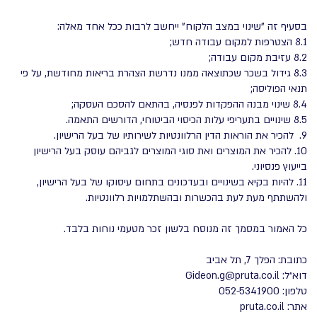
בסעיף זה "שינוי במצב הלקוח" ייחשב לרבות ככל אחד מאלה:
8.1 הצטרפות למקום עבודה חדש;
8.2 עזיבת מקום עבודה;
8.3 גידול בשכר שכתוצאה ממנו נדרשת הצהרת בריאות מחודשת, על פי
תנאי הפוליסה;
8.4 שינוי מבנה ההפקדות לפנסיה, בהתאם להסכם העסקה;
8.5 שינויים בתעריפי עלות הכיסוי הביטוחי, הדורשים התאמה.
9. להכיר את הוראות הדין הרלוונטיות לשירותיו של בעל הרישיון.
10. להכיר את המוצרים ואת סוגי המוצרים לגביהם עוסק בעל הרישיון
בייעוץ פנסיוני.
11. להיות בקיא בשינויים ובעדכונים בתחום עיסוקו של בעל הרישיון,
ולהשתתף מעת לעת בהכשרות ובהשתלמויות רלוונטיות.
כל האמור במסמך זה מנוסח בלשון זכר מטעמי נוחות בלבד.
כתובת: הפלך 7, תל אביב
דוא״ל: Gideon.g@pruta.co.il
טלפון: 052-5341900
אתר: pruta.co.il