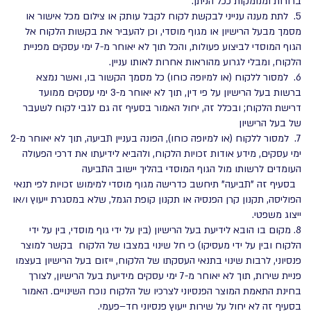
ברורות ומנומקות ככל הניתן.
5. לתת מענה ענייני לבקשת לקוח לקבל עותק או צילום מכל אישור או
מסמך מבעל הרישיון או מגוף מוסדי, וכן להעביר את בקשות הלקוח אל
הגוף המוסדי לביצוע פעולות, והכל תוך לא יאוחר מ-7 ימי עסקים מפניית
הלקוח, ומבלי לגרוע מהוראות אחרות לאותו עניין.
6. למסור ללקוח (או למיופה כוחו) כל מסמך הקשור בו, ואשר נמצא
ברשות בעל הרישיון על פי דין, תוך לא יאוחר מ-3 ימי עסקים ממועד
דרישת הלקוח; ובכלל זה, יחול האמור בסעיף זה גם לגבי לקוח לשעבר
של בעל הרישיון
7. למסור ללקוח (או למיופה כוחו), הפונה בעניין תביעה, תוך לא יאוחר מ-2
ימי עסקים, מידע אודות זכויות הלקוח, ולהביא לידיעתו את דרכי הפעולה
העומדים לרשותו מול הגוף המוסדי בהליך יישוב התביעה
בסעיף זה "תביעה" תיחשב כדרישה מגוף מוסדי למימוש זכויות לפי תנאי
הפוליסה, תקנון קרן הפנסיה או תקנון קופת הגמל, שלא במסגרת ייעוץ ו/או
ייצוג משפטי.
8. מקום בו הובא לידיעת בעל הרישיון (בין על ידי גוף מוסדי, בין על ידי
הלקוח ובין על ידי מעסיקו) כי חל שינוי במצבו של הלקוח בקשר למוצר
פנסיוני, לרבות שינוי בתנאי העסקתו של הלקוח, ייזום בעל הרישיון בעצמו
פניית שירות, תוך לא יאוחר מ-7 ימי עסקים מידיעת בעל הרישיון, לצורך
בחינת התאמת המוצר הפנסיוני לצרכיו של הלקוח נוכח השינויים. האמור
בסעיף זה לא יחול על שירות ייעוץ פנסיוני חד–פעמי.