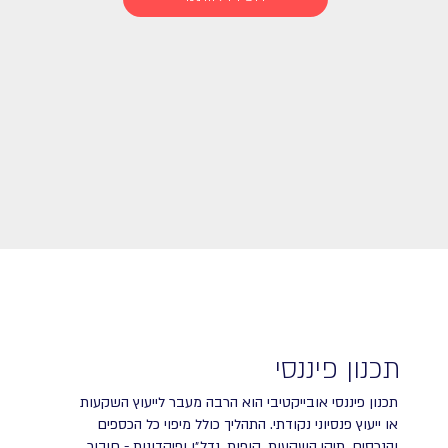
תכנון פיננסי
תכנון פיננסי אובייקטיבי הוא הרבה מעבר לייעוץ השקעות
או ייעוץ פנסיוני נקודתי. התהליך כולל מיפוי כל הכספים
והנכסים, תיקי השקעות, קופות, נדל״ן ופיקדונות - חיבור