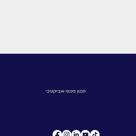
פרוטה -
תכנון פיננסי אובייקטיבי
מייל:
ira.b@pruta.co.il
טלפון:
054-4301219
כתובת: הפלך 7, תל אביב