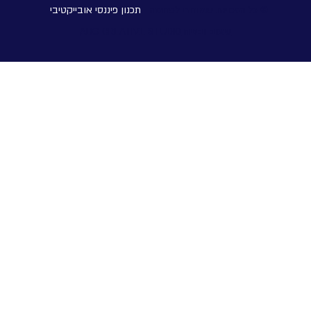
© כל הזכויות שמורות לפרוטה -
תכנון פיננסי אובייקטיבי
עיצוב ובנייה ABG CREATIVE STUDIO