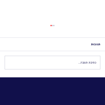
תגובות
כתיבת תגובה...
למה כל כך חשוב להגדיר מוטבים בקופות שלכם?