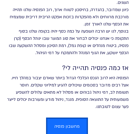
השנים.
כיוון שמדובר, בהגדרה, בחיסכון לטווח ארוך, רוב הפנסיה שלנו תהייה 
מורכבת מרווחים ולא מהפקדות בזכות אפקט הריבית דריבית שמצמיח 
את הכסף שלנו לאורך זמן.
בנוסף, לנו יש הרבה השפעה על כמה כסף יהיה בקופה שלנו בסוף 
התקופה כי אנחנו יכולים לבחור את סוג המוצר שבו ינוהל הכסף (קרן 
פנסיה, ביטוח מנהלים או קופת גמל), רמת הסיכון ומסלול ההשקעה שבו 
הכסף יושקע, את הגוף המנהל ולהתמקח על דמי הניהול.
אז כמה פנסיה תהייה לי?
הפנסיה היא לרוב הנכס הכלכלי הגדול ביותר שאדם יצבור במהלך חייו. 
אצל רבים מדובר בסכומים שיכולים להגיע למיליוני שקלים. חוסר 
תשומת לב, דמי ניהול גבוהים או מסלול לא מתאים עלולים להשפיע 
משמעותית על התוצאה הסופית. מנגד, ניהול מודע ומעורבות יכולים לייצר 
פער עצום לטובתנו.
מחשבון פנסיה