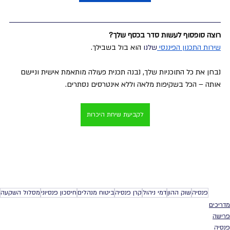
רוצה סופסוף לעשות סדר בכסף שלך?
שירות התכנון הפיננסי 
שלנו
הוא בול בשבילך.
נבחן את כל התוכניות שלך, נבנה תכנית פעולה מותאמת אישית וניישם 
אותה – הכל בשקיפות מלאה וללא אינטרסים נסתרים.
לקביעת שיחת היכרות
פנסיה
שוק ההון
דמי ניהול
קרן פנסיה
ביטוח מנהלים
חיסכון פנסיוני
מסלול השקעה
מדריכים
פרישה
פנסיה