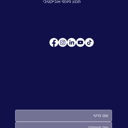
פרוטה -
תכנון פיננסי אובייקטיבי
מייל:
ira.b@pruta.co.il
טלפון:
054-4301219
כתובת: הפלך 7, תל אביב
לקבלת טיפים ועדכונים: