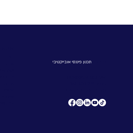
איך יצרנו חדשנות בתחום התכנון
הפיננסי?
מפת אתר
בית
פרוטה -
תכנון פיננסי אובייקטיבי
אודות
ייעוץ פר
תכנון פינ
מייל:
ira.b@pruta.co.il
אודות
טלפון:
054-4301219
מחירון
כתובת: הפלך 7, תל אביב
מאמרים
צרו קשר