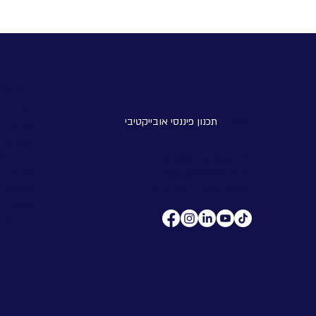
התמונה המלאה, מכל זווית. ​ מה עשינו? מיפוי
כולל של המצב הפיננסי - אספנו וניתחנו את
השאלות הפיננסיות שמטרידות אנשים בכל
התחומים – חסכונ
מפת אתר
בית
פרוטה -
תכנון פיננסי אובייקטיבי
אודות
ייעוץ פר
תכנון פינ
מייל:
ira.b@pruta.co.il
אודות
טלפון:
054-4301219
מחירון
כתובת: הפלך 7, תל אביב
מאמרים
צרו קשר