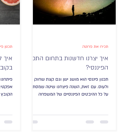
תכירו את פרוטה
תכנון פינ
איך יצרנו חדשנות בתחום התכנון
איך ל
הפיננסי?
בקוב
תכנון פיננסי הוא מושג ישן וגם קצת שחוק
פיתחנו 
ולעוס. עם זאת, השנה פיצחנו שיטה שמסתכלת
אפקטיב
על כל ההיבטים הפיננסיים של המשפחה
הקובץ ש
בראייה הוליסטית ומקיפה. המטרה שלנו היא
לעזור למשפחות ויחידים לנהל את כל הכסף
שלהם תחת קורת גג אחת, אובייקטיבית ובלי
הצורך להתפצל בין אנשי מקצוע שונים. השיטה
שלנו בנויה על ההבנה שכל החלטה כספית
משפיעה על כל החיים, אז חשוב להסתכל על