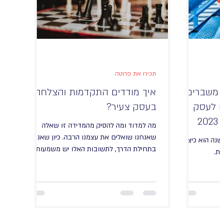
תכירו את פרוטה
משברים
איך מודדים התקדמות והצלחה
ם לעסק
בעסק צעיר?
מה למדוד ומה להסיק מהמדידה זו שאלה
שאנחנו שואלים את עצמנו הרבה. כיון שאנחנו
נה הוא כיצד
בתחילת הדרך, לתשובות האלו יש משמעות
.
ישירה על השירות שלנו לרבות פיץ׳ המכירה,
התמחור, אורך התהליך ואפילו מחשבות לכיוון
שירות המשך. אלו הפרמטרים שאנחנו מודדים
בכל תחום: ניהול תכנון יעדים תקופתיים ובדיקה
של עמידה בהם כולל תחקור בסוף התקופה
שכולל: - אם עמדנו ביעד מעל למצופה - מה